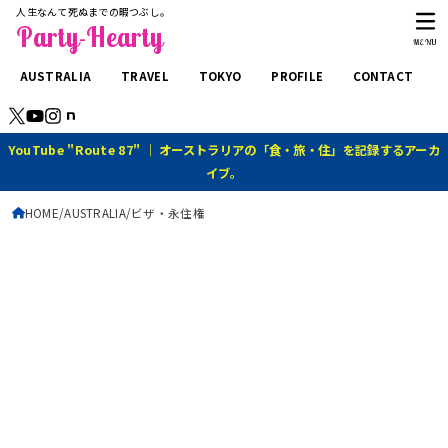
人生なんて死ぬまでの暇つぶし。
Party-Hearty
MENU
AUSTRALIA
TRAVEL
TOKYO
PROFILE
CONTACT
YouTube "Route 87" ｜ オーストラリアの「食・旅・住」を記録するアーカ
イブ。
HOME
AUSTRALIA
ビザ・永住権