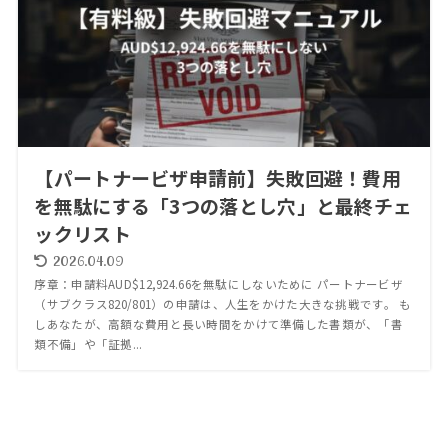
【パートナービザ申請前】失敗回避！費用
を無駄にする「3つの落とし穴」と最終チェ
ックリスト
2026.04.09
序章：申請料AUD$12,924.66を無駄にしないために パートナービザ
（サブクラス820/801）の申請は、人生をかけた大きな挑戦です。 も
しあなたが、高額な費用と長い時間をかけて準備した書類が、「書
類不備」や「証拠...