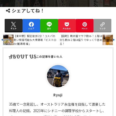
シェアしてね！
ポスト
シェア
送る
Pocket
Pin it
リンク
【東中野】駅近徒歩1分！コスパの
【田町】晩杯屋でサク飲み！１階は
良い喫煙可能な大衆酒場「ビストロ
立ち飲み２階は座りでゆっくり呑め
de 麺酒場 燿」
る！
ABOUT US
Ryuji
35歳で一念発起し、オーストラリア永住権を目指して渡豪した
料理人の記録。2023年にシドニーの調理学校からスタートし、