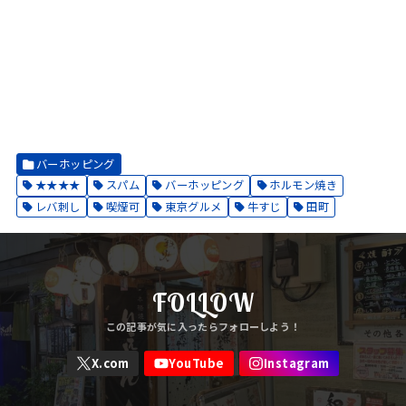
バーホッピング
★★★★
スパム
バーホッピング
ホルモン焼き
レバ刺し
喫煙可
東京グルメ
牛すじ
田町
FOLLOW