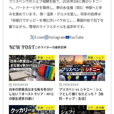
ブリスベンでのシェフ経験を経て、2026年3月に再びシドニー
へ。パートナービザを取得し、夢の永住権（801）申請へと歩
みを進めています。 旅・温泉・グルメを愛し、将来の目標は
「赤提灯でホッピーを嗜む渋いイケおじ」。異国の地で包丁を
握りながら、理想のライフスタイルを追求中です。
NEW POST
飲食・シェフ
飲食・シェフ
2026.04.09
2026.04.09
日本の飲食店はまな板を色分け
ブリスベン vs シドニー｜シェ
しない？オーストラリア・NYと
フとして働くならどっち？【給
の衛生感覚の違い
料・チップ・生活】
飲食・シェフ
ビザ・永住権