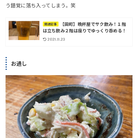
う錯覚に落ち入ってしまう。笑
【田町】晩杯屋でサク飲み！１階
関連記事
は立ち飲み２階は座りでゆっくり呑める！
2021.11.23
お通し