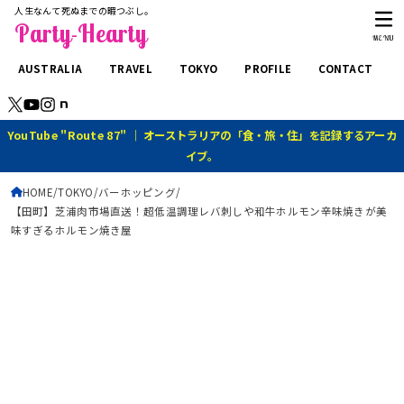
人生なんて死ぬまでの暇つぶし。
Party-Hearty
MENU
AUSTRALIA
TRAVEL
TOKYO
PROFILE
CONTACT
YouTube "Route 87" ｜ オーストラリアの「食・旅・住」を記録するアーカ
イブ。
HOME
TOKYO
バーホッピング
【田町】芝浦肉市場直送！超低温調理レバ刺しや和牛ホルモン辛味焼きが美
味すぎるホルモン焼き屋