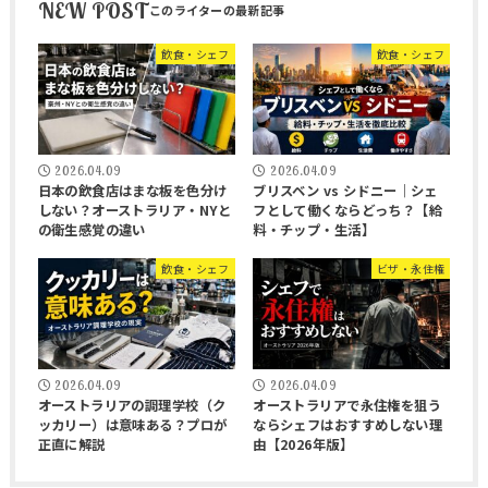
NEW POST
飲食・シェフ
飲食・シェフ
2026.04.09
2026.04.09
日本の飲食店はまな板を色分け
ブリスベン vs シドニー｜シェ
しない？オーストラリア・NYと
フとして働くならどっち？【給
の衛生感覚の違い
料・チップ・生活】
飲食・シェフ
ビザ・永住権
2026.04.09
2026.04.09
オーストラリアの調理学校（ク
オーストラリアで永住権を狙う
ッカリー）は意味ある？プロが
ならシェフはおすすめしない理
正直に解説
由【2026年版】