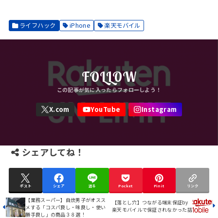
ライフハック
iPhone
楽天モバイル
FOLLOW
シェアしてね！
ポスト
シェア
送る
Pocket
Pin it
リンク
【業務スーパー】自炊男子がオスス
【落とし穴】つながる端末保証by
メする「コスパ良し・味良し・使い
楽天モバイルで保証されなかった話
勝手良し」の商品３８選！