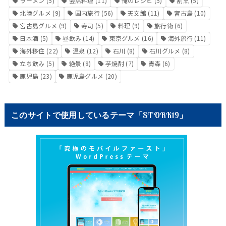
ラーメン
(5)
会席料理
(11)
俺のレシピ
(5)
割烹
(5)
北陸グルメ
(9)
国内旅行
(56)
天文館
(11)
宮古島
(10)
宮古島グルメ
(9)
寿司
(5)
料理
(9)
旅行術
(6)
日本酒
(5)
昼飲み
(14)
東京グルメ
(16)
海外旅行
(11)
海外移住
(22)
温泉
(12)
石川
(8)
石川グルメ
(8)
立ち飲み
(5)
絶景
(8)
芋焼酎
(7)
青森
(6)
鹿児島
(23)
鹿児島グルメ
(20)
このサイトで使用しているテーマ「STORK19」